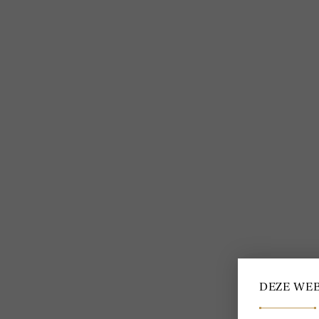
Bestellen en betalen
Delscher blogs
Verzending en levering
Over Delscher
Makkelijk retourneren
Algemene voorwaarden
Giftcard
Privacybeleid
Mijn Delscher
Cookies
DEZE WEB