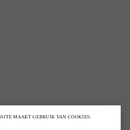
BEOORDELING VAN EEN 9.6
80+ MERKEN EN
DESIGNERS
SITE MAAKT GEBRUIK VAN COOKIES.