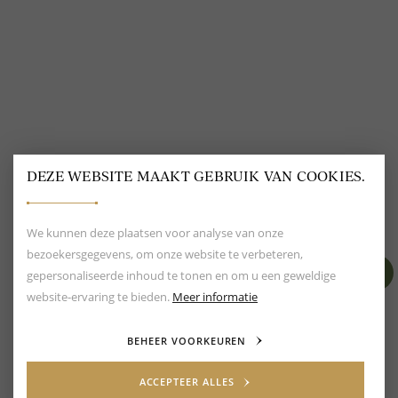
DEZE WEBSITE MAAKT GEBRUIK VAN COOKIES.
BEOORDELING VAN EEN 9.6
80+ MERKEN EN
DESIGNERS
We kunnen deze plaatsen voor analyse van onze
bezoekersgegevens, om onze website te verbeteren,
gepersonaliseerde inhoud te tonen en om u een geweldige
website-ervaring te bieden.
Meer informatie
BEHEER VOORKEUREN
ACCEPTEER ALLES