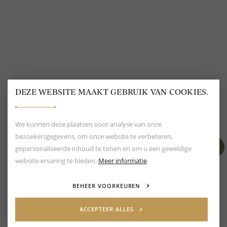
DEZE WEBSITE MAAKT GEBRUIK VAN COOKIES.
BEOORDELING VAN EEN 9.6
80+ MERKEN EN
DESIGNERS
We kunnen deze plaatsen voor analyse van onze
bezoekersgegevens, om onze website te verbeteren,
gepersonaliseerde inhoud te tonen en om u een geweldige
website-ervaring te bieden.
Meer informatie
BEHEER VOORKEUREN
ACCEPTEER ALLES