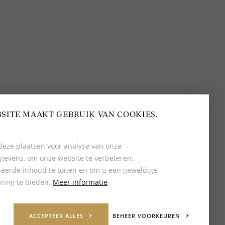
BEOORDELING VAN EEN 9.6
80+ MERKEN EN
DESIGNERS
SITE MAAKT GEBRUIK VAN COOKIES.
eze plaatsen voor analyse van onze
gevens, om onze website te verbeteren,
seerde inhoud te tonen en om u een geweldige
ring te bieden.
Meer informatie
ACCEPTEER ALLES
BEHEER VOORKEUREN