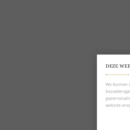
Bestellen en betalen
Delscher blogs
Verzending en levering
Over Delscher
Makkelijk retourneren
Algemene voorwaarden
Giftcard
Privacybeleid
Mijn Delscher
Cookies
DEZE WEB
We kunnen d
bezoekersge
gepersonali
website-erva