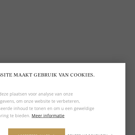
BEOORDELING VAN EEN 9.6
80+ MERKEN EN
DESIGNERS
SITE MAAKT GEBRUIK VAN COOKIES.
eze plaatsen voor analyse van onze
gevens, om onze website te verbeteren,
seerde inhoud te tonen en om u een geweldige
ring te bieden.
Meer informatie