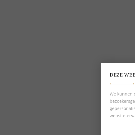
Bestellen en betalen
Delscher blogs
Verzending en levering
Over Delscher
Makkelijk retourneren
Algemene voorwaarden
Giftcard
Privacybeleid
Mijn Delscher
Cookies
DEZE WEB
We kunnen d
bezoekersge
gepersonali
website-erva