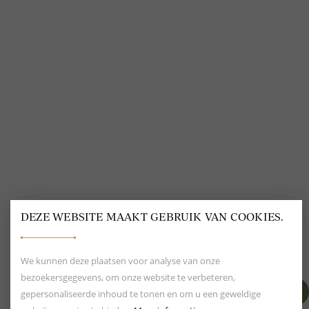
Bestellen en betalen
Delscher blogs
Verzending en levering
Over Delscher
Makkelijk retourneren
Algemene voorwaarden
Giftcard
Privacybeleid
Mijn Delscher
Cookies
DEZE WEBSITE MAAKT GEBRUIK VAN COOKIES.
We kunnen deze plaatsen voor analyse van onze
bezoekersgegevens, om onze website te verbeteren,
VOLG ONS
gepersonaliseerde inhoud te tonen en om u een geweldige