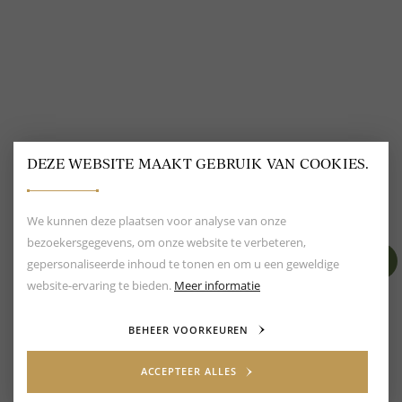
DEZE WEBSITE MAAKT GEBRUIK VAN COOKIES.
BEOORDELING VAN EEN 9.6
80+ MERKEN EN
DESIGNERS
We kunnen deze plaatsen voor analyse van onze
bezoekersgegevens, om onze website te verbeteren,
gepersonaliseerde inhoud te tonen en om u een geweldige
website-ervaring te bieden.
Meer informatie
BEHEER VOORKEUREN
ACCEPTEER ALLES