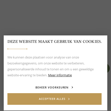
DEZE WEBSITE MAAKT GEBRUIK VAN COOKIES.
BEOORDELING VAN EEN 9.6
80+ MERKEN EN
DESIGNERS
We kunnen deze plaatsen voor analyse van onze
bezoekersgegevens, om onze website te verbeteren,
gepersonaliseerde inhoud te tonen en om u een geweldige
website-ervaring te bieden.
Meer informatie
BEHEER VOORKEUREN
ACCEPTEER ALLES