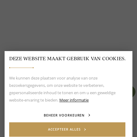
DEZE WEBSITE MAAKT GEBRUIK VAN COOKIES.
BEOORDELING VAN EEN 9.6
80+ MERKEN EN
DESIGNERS
We kunnen deze plaatsen voor analyse van onze
bezoekersgegevens, om onze website te verbeteren,
gepersonaliseerde inhoud te tonen en om u een geweldige
website-ervaring te bieden.
Meer informatie
BEHEER VOORKEUREN
ACCEPTEER ALLES