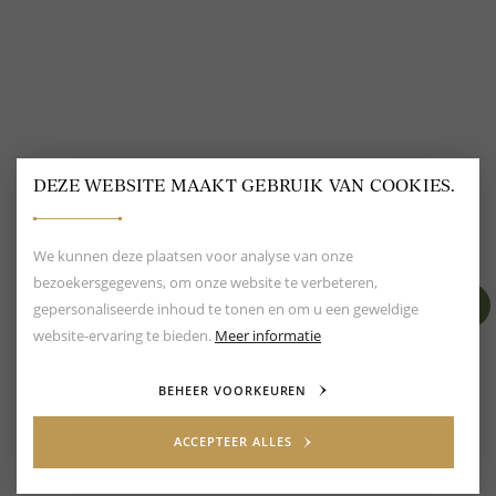
DEZE WEBSITE MAAKT GEBRUIK VAN COOKIES.
BEOORDELING VAN EEN 9.6
80+ MERKEN EN
DESIGNERS
We kunnen deze plaatsen voor analyse van onze
bezoekersgegevens, om onze website te verbeteren,
gepersonaliseerde inhoud te tonen en om u een geweldige
website-ervaring te bieden.
Meer informatie
BEHEER VOORKEUREN
ACCEPTEER ALLES