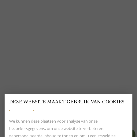
VOLG ONS
@
DELSCHER.FASHION
DEZE WEBSITE MAAKT GEBRUIK VAN COOKIES.
BEOORDELING VAN EEN 9.6
80+ MERKEN EN
DESIGNERS
We kunnen deze plaatsen voor analyse van onze
bezoekersgegevens, om onze website te verbeteren,
gepersonaliseerde inhoud te tonen en om u een geweldige