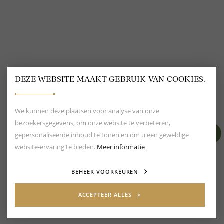
DEZE WEBSITE MAAKT GEBRUIK VAN COOKIES.
BEOORDELING VAN EEN 9.6
80+ MERKEN EN
DESIGNERS
We kunnen deze plaatsen voor analyse van onze
bezoekersgegevens, om onze website te verbeteren,
gepersonaliseerde inhoud te tonen en om u een geweldige
website-ervaring te bieden.
Meer informatie
BEHEER VOORKEUREN
ACCEPTEER ALLES