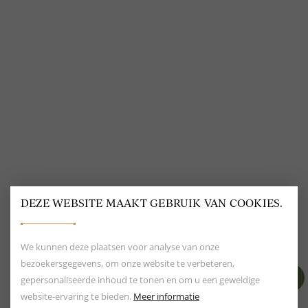
VOLG ONS
@
DELSCHER.FASHION
DEZE WEBSITE MAAKT GEBRUIK VAN COOKIES.
BEOORDELING VAN EEN 9.6
80+ MERKEN EN
DESIGNERS
We kunnen deze plaatsen voor analyse van onze
bezoekersgegevens, om onze website te verbeteren,
gepersonaliseerde inhoud te tonen en om u een geweldige
website-ervaring te bieden.
Meer informatie