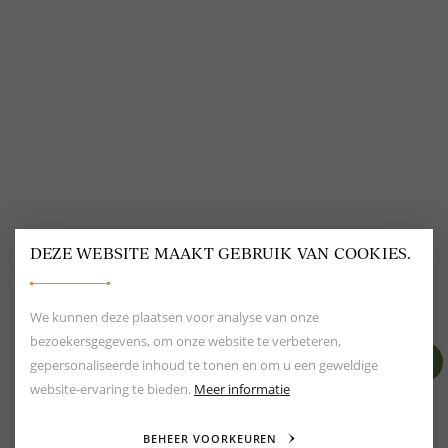
@
DELSCHER.FASHION
DEZE WEBSITE MAAKT GEBRUIK VAN COOKIES.
BEOORDELING VAN EEN 9.6
80+ MERKEN EN
DESIGNERS
We kunnen deze plaatsen voor analyse van onze
bezoekersgegevens, om onze website te verbeteren,
gepersonaliseerde inhoud te tonen en om u een geweldige
website-ervaring te bieden.
Meer informatie
BEHEER VOORKEUREN