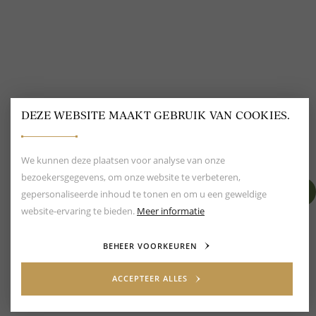
BEOORDELING VAN EEN 9.6
80+ MERKEN EN
DESIGNERS
DEZE WEBSITE MAAKT GEBRUIK VAN COOKIES.
We kunnen deze plaatsen voor analyse van onze
bezoekersgegevens, om onze website te verbeteren,
gepersonaliseerde inhoud te tonen en om u een geweldige
website-ervaring te bieden.
Meer informatie
BEHEER VOORKEUREN
ACCEPTEER ALLES