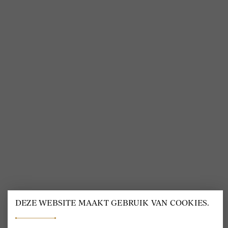
VOLG ONS
@
DELSCHER.FASHION
BEOORDELING VAN EEN 9.6
80+ MERKEN EN
DESIGNERS
DEZE WEBSITE MAAKT GEBRUIK VAN COOKIES.