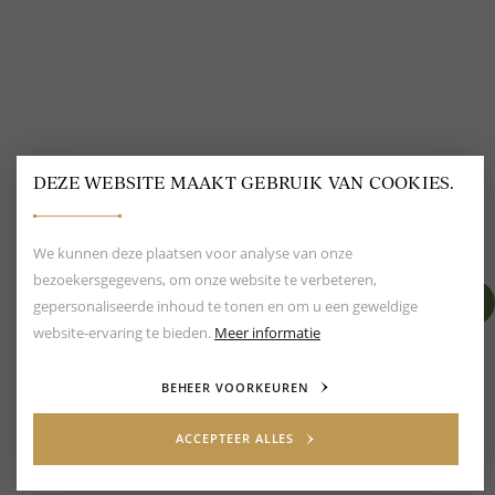
BEOORDELING VAN EEN 9.6
80+ MERKEN EN
DESIGNERS
DEZE WEBSITE MAAKT GEBRUIK VAN COOKIES.
We kunnen deze plaatsen voor analyse van onze
bezoekersgegevens, om onze website te verbeteren,
gepersonaliseerde inhoud te tonen en om u een geweldige
website-ervaring te bieden.
Meer informatie
BEHEER VOORKEUREN
ACCEPTEER ALLES