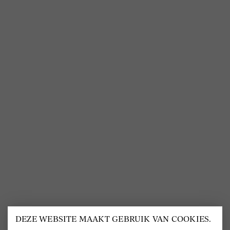
Mijn Delscher
Cookies
VOLG ONS
@
DELSCHER.FASHION
DEZE WEBSITE MAAKT GEBRUIK VAN COOKIES.
BEOORDELING VAN EEN 9.6