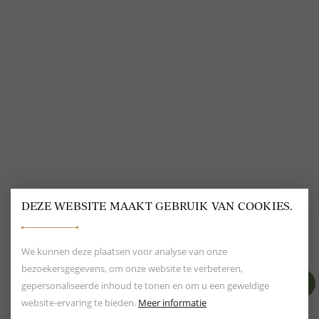
VOLG ONS
@
DELSCHER.FASHION
DEZE WEBSITE MAAKT GEBRUIK VAN COOKIES.
BEOORDELING VAN EEN 9.6
80+ MERKEN EN
DESIGNERS
We kunnen deze plaatsen voor analyse van onze
bezoekersgegevens, om onze website te verbeteren,
gepersonaliseerde inhoud te tonen en om u een geweldige
website-ervaring te bieden.
Meer informatie