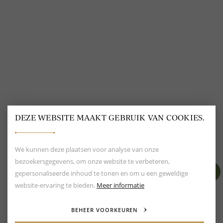
@
DELSCHER.FASHION
DEZE WEBSITE MAAKT GEBRUIK VAN COOKIES.
BEOORDELING VAN EEN 9.6
80+ MERKEN EN
DESIGNERS
We kunnen deze plaatsen voor analyse van onze
bezoekersgegevens, om onze website te verbeteren,
gepersonaliseerde inhoud te tonen en om u een geweldige
website-ervaring te bieden.
Meer informatie
BEHEER VOORKEUREN