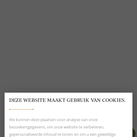
VOLG ONS
@
DELSCHER.FASHION
DEZE WEBSITE MAAKT GEBRUIK VAN COOKIES.
BEOORDELING VAN EEN 9.6
80+ MERKEN EN
DESIGNERS
We kunnen deze plaatsen voor analyse van onze
bezoekersgegevens, om onze website te verbeteren,
gepersonaliseerde inhoud te tonen en om u een geweldige