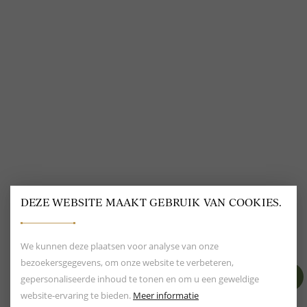
VOLG ONS
@
DELSCHER.FASHION
DEZE WEBSITE MAAKT GEBRUIK VAN COOKIES.
BEOORDELING VAN EEN 9.6
80+ MERKEN EN
DESIGNERS
We kunnen deze plaatsen voor analyse van onze
bezoekersgegevens, om onze website te verbeteren,
gepersonaliseerde inhoud te tonen en om u een geweldige
website-ervaring te bieden.
Meer informatie