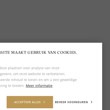
BEOORDELING VAN EEN 9.6
80+ MERKEN EN
DESIGNERS
SITE MAAKT GEBRUIK VAN COOKIES.
eze plaatsen voor analyse van onze
gevens, om onze website te verbeteren,
seerde inhoud te tonen en om u een geweldige
ring te bieden.
Meer informatie
ACCEPTEER ALLES
BEHEER VOORKEUREN