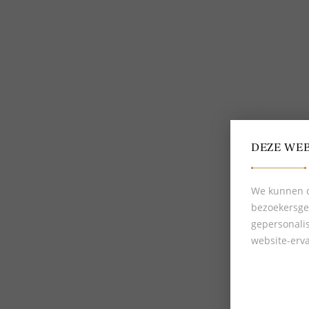
Bestellen en betalen
Delscher blogs
Verzending en levering
Over Delscher
Makkelijk retourneren
Algemene voorwaarden
Giftcard
Privacybeleid
Mijn Delscher
Cookies
DEZE WEB
We kunnen d
bezoekersge
gepersonali
website-erva