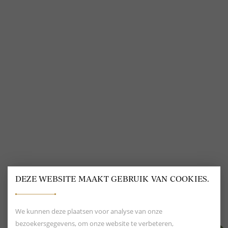
VOLG ONS
@
DELSCHER.FASHION
DEZE WEBSITE MAAKT GEBRUIK VAN COOKIES.
BEOORDELING VAN EEN 9.6
80+ MERKEN EN
DESIGNERS
We kunnen deze plaatsen voor analyse van onze
bezoekersgegevens, om onze website te verbeteren,