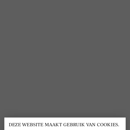
Mijn Delscher
Cookies
VOLG ONS
@
DELSCHER.FASHION
DEZE WEBSITE MAAKT GEBRUIK VAN COOKIES.
BEOORDELING VAN EEN 9.6