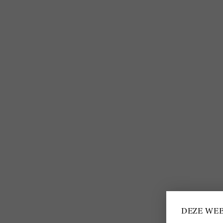
Bestellen en betalen
Delscher blogs
Verzending en levering
Over Delscher
Makkelijk retourneren
Algemene voorwaarden
Giftcard
Privacybeleid
Mijn Delscher
Cookies
DEZE WEB