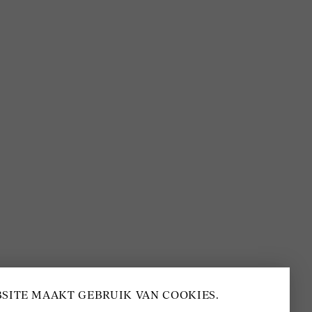
BEOORDELING VAN EEN 9.6
80+ MERKEN EN
DESIGNERS
SITE MAAKT GEBRUIK VAN COOKIES.