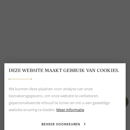
@
DELSCHER.FASHION
DEZE WEBSITE MAAKT GEBRUIK VAN COOKIES.
BEOORDELING VAN EEN 9.6
80+ MERKEN EN
DESIGNERS
We kunnen deze plaatsen voor analyse van onze
bezoekersgegevens, om onze website te verbeteren,
gepersonaliseerde inhoud te tonen en om u een geweldige
website-ervaring te bieden.
Meer informatie
BEHEER VOORKEUREN