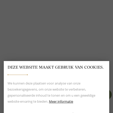
VOLG ONS
@
DELSCHER.FASHION
DEZE WEBSITE MAAKT GEBRUIK VAN COOKIES.
BEOORDELING VAN EEN 9.6
80+ MERKEN EN
DESIGNERS
We kunnen deze plaatsen voor analyse van onze
bezoekersgegevens, om onze website te verbeteren,
gepersonaliseerde inhoud te tonen en om u een geweldige
website-ervaring te bieden.
Meer informatie