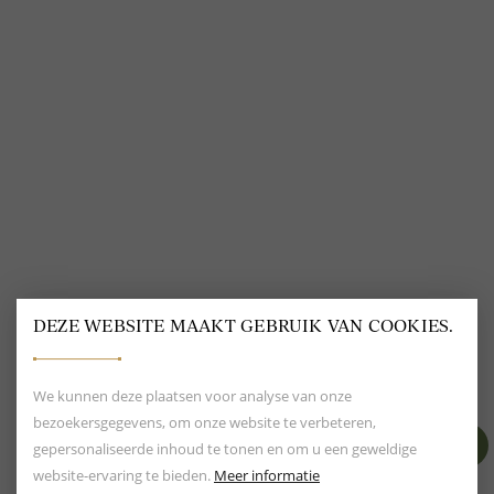
VOLG ONS
@
DELSCHER.FASHION
DEZE WEBSITE MAAKT GEBRUIK VAN COOKIES.
BEOORDELING VAN EEN 9.6
80+ MERKEN EN
DESIGNERS
We kunnen deze plaatsen voor analyse van onze
bezoekersgegevens, om onze website te verbeteren,
gepersonaliseerde inhoud te tonen en om u een geweldige
website-ervaring te bieden.
Meer informatie