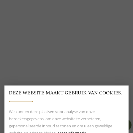
VOLG ONS
@
DELSCHER.FASHION
DEZE WEBSITE MAAKT GEBRUIK VAN COOKIES.
BEOORDELING VAN EEN 9.6
80+ MERKEN EN
DESIGNERS
We kunnen deze plaatsen voor analyse van onze
bezoekersgegevens, om onze website te verbeteren,
gepersonaliseerde inhoud te tonen en om u een geweldige
website-ervaring te bieden.
Meer informatie