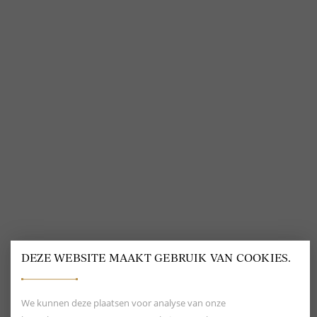
@
DELSCHER.FASHION
BEOORDELING VAN EEN 9.6
80+ MERKEN EN
DESIGNERS
DEZE WEBSITE MAAKT GEBRUIK VAN COOKIES.
We kunnen deze plaatsen voor analyse van onze