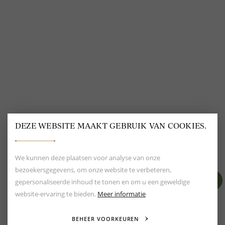
@
DELSCHER.FASHION
DEZE WEBSITE MAAKT GEBRUIK VAN COOKIES.
BEOORDELING VAN EEN 9.6
80+ MERKEN EN
DESIGNERS
We kunnen deze plaatsen voor analyse van onze
bezoekersgegevens, om onze website te verbeteren,
gepersonaliseerde inhoud te tonen en om u een geweldige
website-ervaring te bieden.
Meer informatie
BEHEER VOORKEUREN