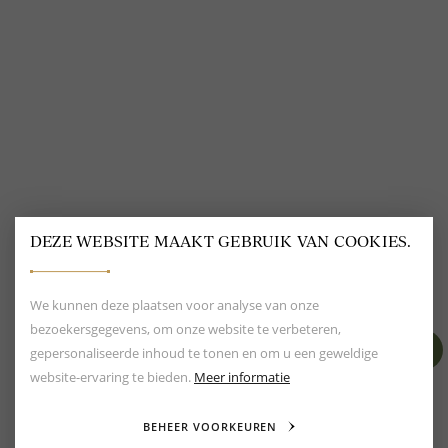
@
DELSCHER.FASHION
DEZE WEBSITE MAAKT GEBRUIK VAN COOKIES.
BEOORDELING VAN EEN 9.6
80+ MERKEN EN
DESIGNERS
We kunnen deze plaatsen voor analyse van onze
bezoekersgegevens, om onze website te verbeteren,
gepersonaliseerde inhoud te tonen en om u een geweldige
website-ervaring te bieden.
Meer informatie
BEHEER VOORKEUREN