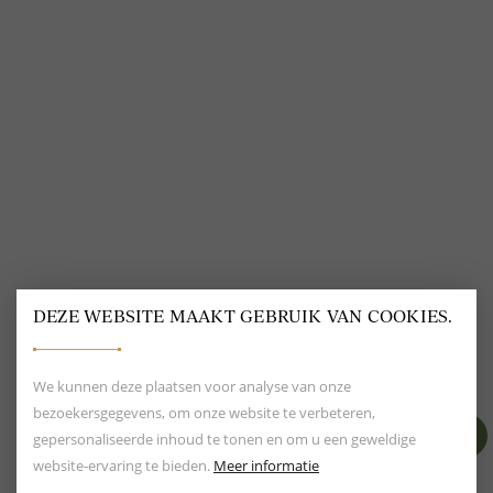
VOLG ONS
@
DELSCHER.FASHION
DEZE WEBSITE MAAKT GEBRUIK VAN COOKIES.
BEOORDELING VAN EEN 9.6
80+ MERKEN EN
DESIGNERS
We kunnen deze plaatsen voor analyse van onze
bezoekersgegevens, om onze website te verbeteren,
gepersonaliseerde inhoud te tonen en om u een geweldige
website-ervaring te bieden.
Meer informatie