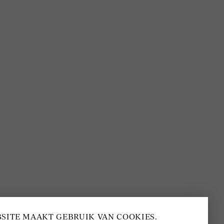
BEOORDELING VAN EEN 9.6
80+ MERKEN EN
DESIGNERS
SITE MAAKT GEBRUIK VAN COOKIES.