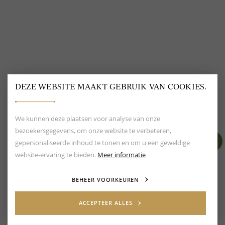
DEZE WEBSITE MAAKT GEBRUIK VAN COOKIES.
BEOORDELING VAN EEN 9.6
80+ MERKEN EN
DESIGNERS
We kunnen deze plaatsen voor analyse van onze
bezoekersgegevens, om onze website te verbeteren,
gepersonaliseerde inhoud te tonen en om u een geweldige
website-ervaring te bieden.
Meer informatie
BEHEER VOORKEUREN
ACCEPTEER ALLES