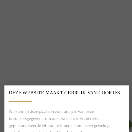
ADVIES NODIG?
E-MAIL:
WEBSHOP@DELSCHER.NL
TELEFOON: 0113 - 22 76 07
WHATSAPP: 31638653066
DEZE WEBSITE MAAKT GEBRUIK VAN COOKIES.
ONZE WINKEL
We kunnen deze plaatsen voor analyse van onze
bezoekersgegevens, om onze website te verbeteren,
GROTE MARKT 11-13 4461 AH GOES
gepersonaliseerde inhoud te tonen en om u een geweldige
MAANDAG
GESLOTEN