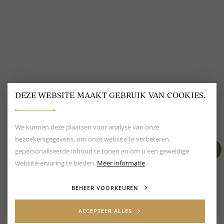
DEZE WEBSITE MAAKT GEBRUIK VAN COOKIES.
BEOORDELING VAN EEN 9.6
80+ MERKEN EN
DESIGNERS
We kunnen deze plaatsen voor analyse van onze
bezoekersgegevens, om onze website te verbeteren,
gepersonaliseerde inhoud te tonen en om u een geweldige
website-ervaring te bieden.
Meer informatie
BEHEER VOORKEUREN
ACCEPTEER ALLES