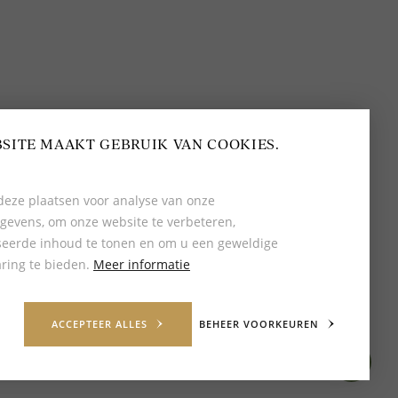
BEOORDELING VAN EEN 9.6
80+ MERKEN EN
DESIGNERS
SITE MAAKT GEBRUIK VAN COOKIES.
eze plaatsen voor analyse van onze
gevens, om onze website te verbeteren,
seerde inhoud te tonen en om u een geweldige
ring te bieden.
Meer informatie
ACCEPTEER ALLES
BEHEER VOORKEUREN