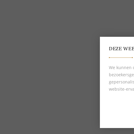
Verzending en levering
Over Delscher
Makkelijk retourneren
Algemene voorwaarden
Giftcard
Privacybeleid
Mijn Delscher
Cookies
DEZE WEB
We kunnen d
bezoekersge
gepersonali
website-erva