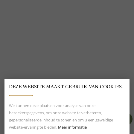
VOLG ONS
@
DELSCHER.FASHION
DEZE WEBSITE MAAKT GEBRUIK VAN COOKIES.
BEOORDELING VAN EEN 9.6
80+ MERKEN EN
DESIGNERS
We kunnen deze plaatsen voor analyse van onze
bezoekersgegevens, om onze website te verbeteren,
gepersonaliseerde inhoud te tonen en om u een geweldige
website-ervaring te bieden.
Meer informatie