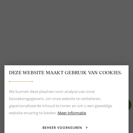
@
DELSCHER.FASHION
DEZE WEBSITE MAAKT GEBRUIK VAN COOKIES.
BEOORDELING VAN EEN 9.6
80+ MERKEN EN
DESIGNERS
We kunnen deze plaatsen voor analyse van onze
bezoekersgegevens, om onze website te verbeteren,
gepersonaliseerde inhoud te tonen en om u een geweldige
website-ervaring te bieden.
Meer informatie
BEHEER VOORKEUREN