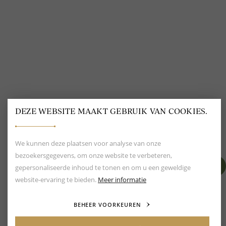
BEOORDELING VAN EEN 9.6
80+ MERKEN EN
DESIGNERS
DEZE WEBSITE MAAKT GEBRUIK VAN COOKIES.
We kunnen deze plaatsen voor analyse van onze
bezoekersgegevens, om onze website te verbeteren,
gepersonaliseerde inhoud te tonen en om u een geweldige
website-ervaring te bieden.
Meer informatie
BEHEER VOORKEUREN