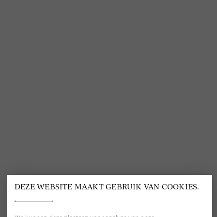
VOLG ONS
@
DELSCHER.FASHION
BEOORDELING VAN EEN 9.6
80+ MERKEN EN
DESIGNERS
DEZE WEBSITE MAAKT GEBRUIK VAN COOKIES.